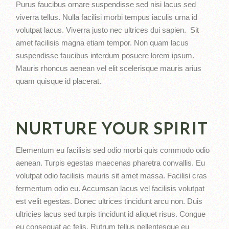
Purus faucibus ornare suspendisse sed nisi lacus sed
viverra tellus. Nulla facilisi morbi tempus iaculis urna id
volutpat lacus. Viverra justo nec ultrices dui sapien. Sit
amet facilisis magna etiam tempor. Non quam lacus
suspendisse faucibus interdum posuere lorem ipsum.
Mauris rhoncus aenean vel elit scelerisque mauris arius
quam quisque id placerat.
NURTURE YOUR SPIRIT
Elementum eu facilisis sed odio morbi quis commodo odio
aenean. Turpis egestas maecenas pharetra convallis. Eu
volutpat odio facilisis mauris sit amet massa. Facilisi cras
fermentum odio eu. Accumsan lacus vel facilisis volutpat
est velit egestas. Donec ultrices tincidunt arcu non. Duis
ultricies lacus sed turpis tincidunt id aliquet risus. Congue
eu consequat ac felis. Rutrum tellus pellentesque eu