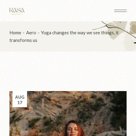
Home
Aero
Yoga changes the way we see things, it
transforms us
AUG
17