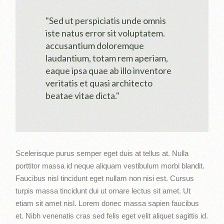
"Sed ut perspiciatis unde omnis
iste natus error sit voluptatem.
accusantium doloremque
laudantium, totam rem aperiam,
eaque ipsa quae ab illo inventore
veritatis et quasi architecto
beatae vitae dicta."
Scelerisque purus semper eget duis at tellus at. Nulla
porttitor massa id neque aliquam vestibulum morbi blandit.
Faucibus nisl tincidunt eget nullam non nisi est. Cursus
turpis massa tincidunt dui ut ornare lectus sit amet. Ut
etiam sit amet nisl. Lorem donec massa sapien faucibus
et. Nibh venenatis cras sed felis eget velit aliquet sagittis id.